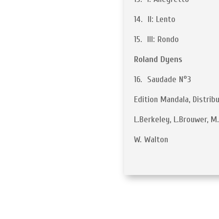
14. II: Lento
15. III: Rondo
Roland Dyens
16. Saudade N°3
Edition Mandala, Distrib
L.Berkeley, L.Brouwer, M
W. Walton