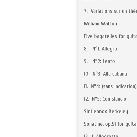
7. Variations sur un thè
William Walton
Five bagatelles for guit
8. N°1: Allegro
9. N°2: Lento
10. N°3: Alla cubana
11. N°4: (sans indication)
12. N°5: Con slancio
Sir Lennox Berkeley
Sonatine, op.51 for guita
13. I: Allegretto