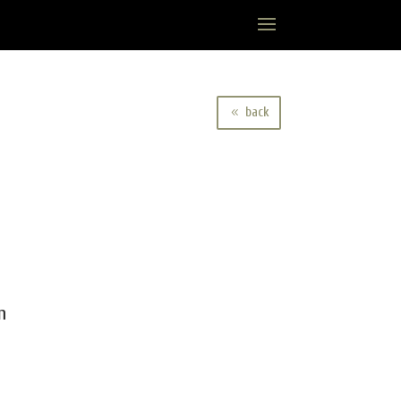
back
n