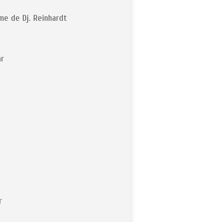
me de Dj. Reinhardt
ar
r